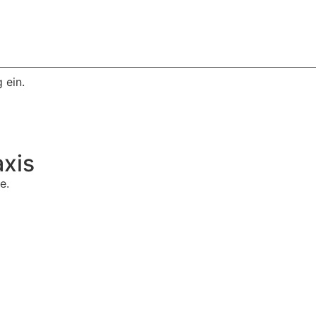
 ein.
axis
e.